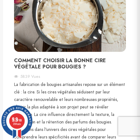
COMMENT CHOISIR LA BONNE CIRE
VÉGÉTALE POUR BOUGIES ?
5839
Vues
La fabrication de bougies artisanales repose sur un élément
clé : la cire. Si les cires végétales séduisent par leur
caractère renouvelable et leurs nombreuses propriétés,
choisir la plus adaptée à son projet peut se révéler
complexe. La cire influence directement la texture, la
9.9
/10
combustion et la rétention des parfums des bougies.
204 avis
Plongeons dans l'univers des cires végétales pour
comprendre leurs spécificités avant de comparer leurs