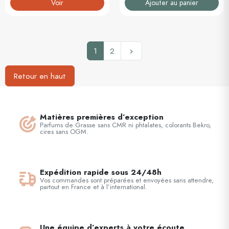
Voir
Ajouter au panier
Suivant
1
2
keyboard_arrow_right
Retour en haut
Matières premières d’exception
Parfums de Grasse sans CMR ni phtalates, colorants Bekro,
cires sans OGM.
Expédition rapide sous 24/48h
Vos commandes sont préparées et envoyées sans attendre,
partout en France et à l’international.
Une équipe d’experts à votre écoute