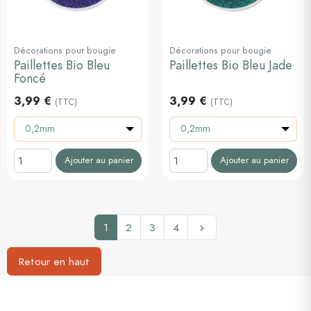
Décorations pour bougie
Décorations pour bougie
Paillettes Bio Bleu
Paillettes Bio Bleu Jade
Foncé
3,99 €
3,99 €
(TTC)
(TTC)
0,2mm
0,2mm
Ajouter au panier
Ajouter au panier
Suivant
1
2
3
4
keyboard_arrow_right
Retour en haut