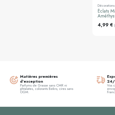
Décorations
Éclats M
Améthys
4,99 €
Matières premières
Expé
d’exception
24/
Parfums de Grasse sans CMR ni
Vos 
phtalates, colorants Bekro, cires sans
envoy
OGM.
Franc