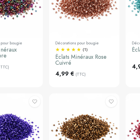
 pour bougie
Décorations pour bougie
Déco
inéraux
Écl
Ajouter au
Ajouter au
(1)
panier
panier
ore
Éclats Minéraux Rose
Cuivré
4,
(TTC)
4,99 €
(TTC)