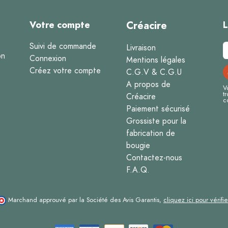
Votre compte
Créacire
L
Suivi de commande
Livraison
on
Connexion
Mentions légales
Créez votre compte
C.G.V & C.G.U
A propos de
V
t
Créacire
c
Paiement sécurisé
Grossiste pour la
fabrication de
bougie
Contactez-nous
F.A.Q.
Marchand approuvé par la Société des Avis Garantis,
cliquez ici pour vérifie