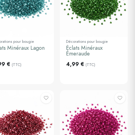
rations pour bougie
Décorations pour bougie
ats Minéraux Lagon
Éclats Minéraux
Ajouter au
Ajouter au
panier
panier
Émeraude
99 €
4,99 €
(TTC)
(TTC)