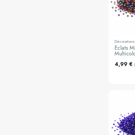
Décorations
Éclats M
Multicol
4,99 €