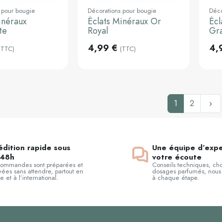
 pour bougie
Décorations pour bougie
Déco
inéraux
Éclats Minéraux Or
Écl
Ajouter au
Ajouter au
panier
panier
te
Royal
Gr
4,99 €
4,
(TTC)
(TTC)
Su
1
2
keyboard_arrow_right
dition rapide sous
Une équipe d’expe
48h
votre écoute
commandes sont préparées et
Conseils techniques, cho
ées sans attendre, partout en
dosages parfumés, nous
e et à l’international.
à chaque étape.