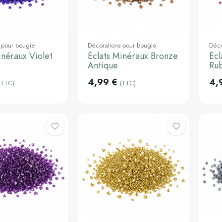
 pour bougie
Décorations pour bougie
Déco
inéraux Violet
Éclats Minéraux Bronze
Écl
Ajouter au
Ajouter au
panier
panier
Antique
Rub
4,99 €
4,
(TTC)
(TTC)