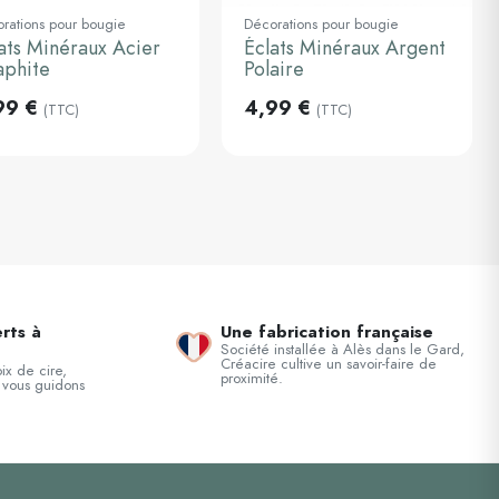
rations pour bougie
Décorations pour bougie
ats Minéraux Acier
Éclats Minéraux Argent
Ajouter au
Ajouter au
panier
panier
aphite
Polaire
99 €
4,99 €
(TTC)
(TTC)
ivant
rts à
Une fabrication française
Société installée à Alès dans le Gard,
Créacire cultive un savoir-faire de
ix de cire,
proximité.
 vous guidons