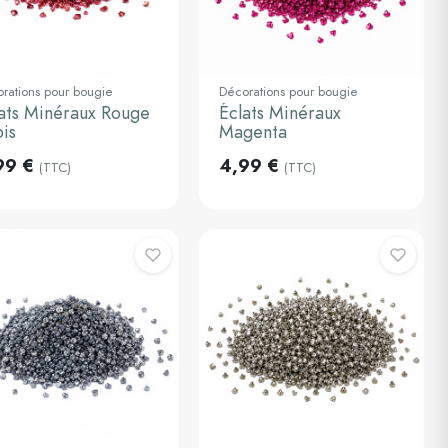
rations pour bougie
Décorations pour bougie
ats Minéraux Rouge
Éclats Minéraux
Ajouter au
Ajouter au
panier
panier
is
Magenta
99 €
4,99 €
(TTC)
(TTC)