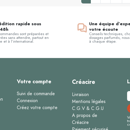
dition rapide sous
Une équipe d’expe
48h
votre écoute
commandes sont préparées et
Conseils techniques, cho
ées sans attendre, partout en
dosages parfumés, nous
e et à l’international.
à chaque étape.
Votre compte
Créacire
L
Suivi de commande
Livraison
on
Connexion
Mentions légales
Créez votre compte
C.G.V & C.G.U
A propos de
V
t
Créacire
c
Paiement sécurisé