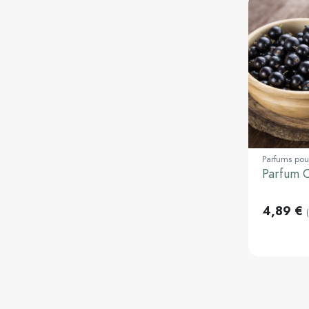
Parfums pou
Parfum C
30ml
4,89 €