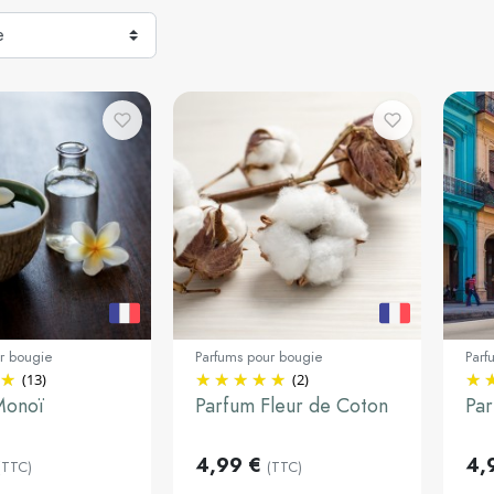
r bougie
Parfums pour bougie
Parf
(13)
(2)
30ml
3
Monoï
Parfum Fleur de Coton
Pa
Ajouter au
Ajouter au
panier
panier
4,99 €
4,
(TTC)
(TTC)