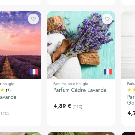
r bougie
Parfums pour bougie
Parf
Parfum Cèdre Lavande
(1)
30ml
3
Lavande
Par
Go
Ajouter au
Ajouter au
4,89 €
(TTC)
panier
panier
4,
(TTC)