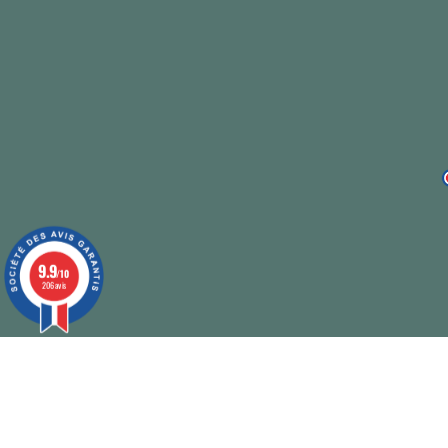
9.9
/10
206 avis