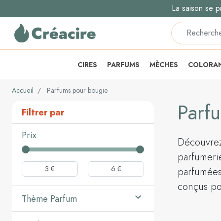
La saison se p
CIRES
PARFUMS
MÈCHES
COLORA
Accueil
Parfums pour bougie
Parf
Filtrer par
Prix
Découvrez
parfumerie
parfumées 
conçus pou

Thème Parfum