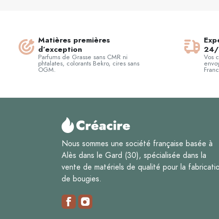
Matières premières
Expé
d’exception
24/
Parfums de Grasse sans CMR ni
Vos 
phtalates, colorants Bekro, cires sans
envoy
OGM.
Franc
Nous sommes une société française basée à
Alès dans le Gard (30), spécialisée dans la
vente de matériels de qualité pour la fabricati
de bougies.