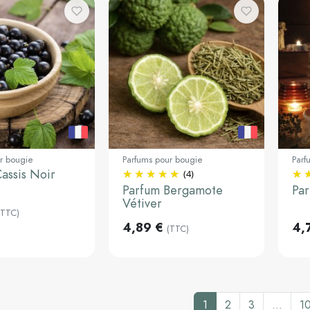
r bougie
Parfums pour bougie
Parf
assis Noir
(4)
30ml
3
Parfum Bergamote
Par
Vétiver
Ajouter au
Ajouter au
(TTC)
panier
panier
4,89 €
4,
(TTC)
1
2
3
…
1