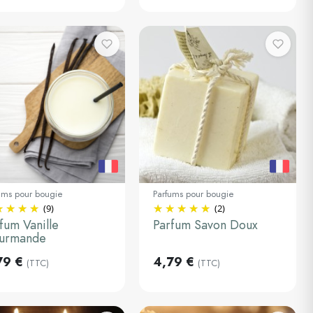
ums pour bougie
Parfums pour bougie
(9)
(2)
0ml
30ml
fum Vanille
Parfum Savon Doux
urmande
Ajouter au
Ajouter au
panier
panier
79 €
4,79 €
(TTC)
(TTC)