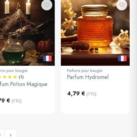
ums pour bougie
Parfums pour bougie
Parfum Hydromel
(1)
0ml
30ml
fum Potion Magique
Ajouter au
Ajouter au
4,79 €
(TTC)
panier
panier
79 €
(TTC)
Suivant
0
keyboard_arrow_right