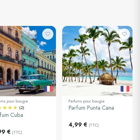
ums pour bougie
Parfums pour bougie
Parfum Punta Cana
(2)
0ml
30ml
rfum Cuba
Ajouter au
Ajouter au
4,99 €
(TTC)
panier
panier
99 €
(TTC)