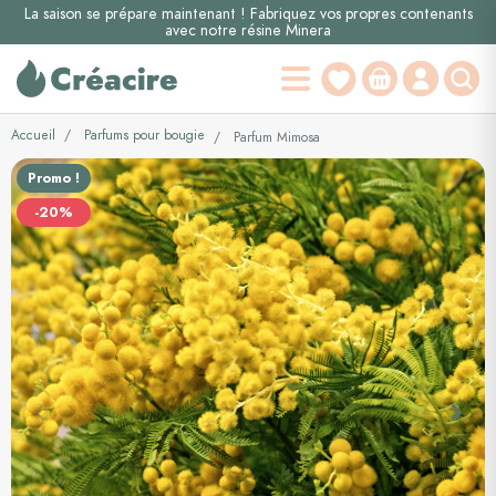
La saison se prépare maintenant ! Fabriquez vos propres contenants
avec notre résine Minera
Accueil
Parfums pour bougie
Parfum Mimosa
Promo !
-20%
keyboard_arrow_left
keyboard_arrow_right
Précédent
Suiva