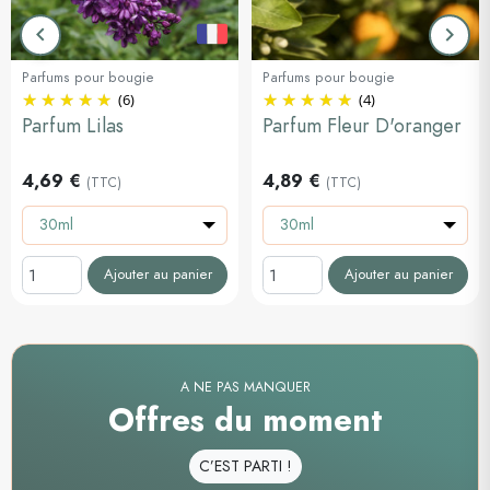
keyboard_arrow_left
keyboard_arrow_right
Précédent
Suiva
Parfums pour bougie
Parfums pour bougie
(6)
(4)
Parfum Lilas
Parfum Fleur D'oranger
4,69 €
4,89 €
(TTC)
(TTC)
30ml
30ml
Ajouter au panier
Ajouter au panier
A NE PAS MANQUER
Offres du moment
C’EST PARTI !