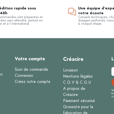
dition rapide sous
Une équipe d’expe
48h
votre écoute
commandes sont préparées et
Conseils techniques, cho
ées sans attendre, partout en
dosages parfumés, nous
e et à l’international.
à chaque étape.
Votre compte
Créacire
L
Suivi de commande
Livraison
on
Connexion
Mentions légales
Créez votre compte
C.G.V & C.G.U
A propos de
V
t
Créacire
c
Paiement sécurisé
Grossiste pour la
fabrication de