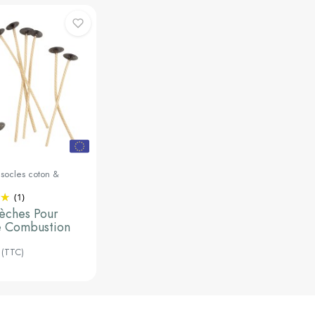
socles coton &
u panier
(1)
èches Pour
e Combustion
(TTC)