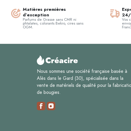
Matières premières
Expé
d’exception
24/
Parfums de Grasse sans CMR ni
Vos 
phtalates, colorants Bekro, cires sans
envoy
OGM.
Franc
Nous sommes une société française basée à
Alès dans le Gard (30), spécialisée dans la
vente de matériels de qualité pour la fabricati
de bougies.