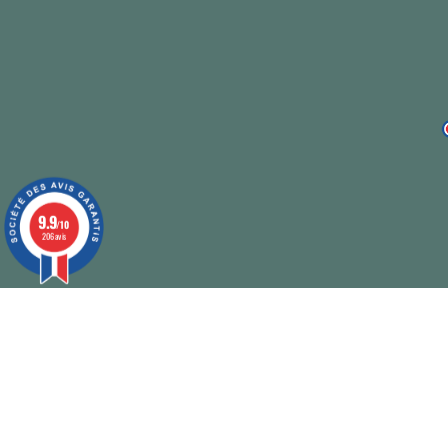
9.9
/10
206 avis