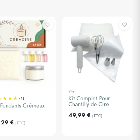
Kits
Kit Complet Pour
(1)
outer au panier
Ajouter au panier
Chantilly de Cire
 Fondants Crémeux
49,99 €
(TTC)
,29 €
(TTC)