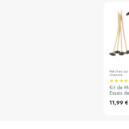
Mèches sur 
chanvre
Ajouter a
Kit de M
Essais d
11,99 €