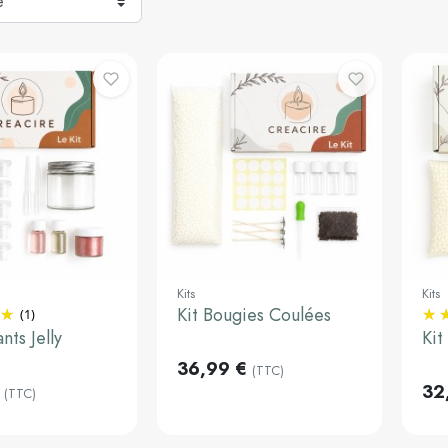
Kits
Kits
Kit Bougies Coulées
(1)
u panier
Ajouter au panier
Aj
nts Jelly
Kit
36,99 €
(TTC)
32
(TTC)