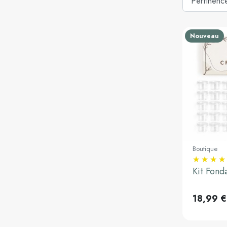
Nouveau
Boutique
Ajouter a
Kit Fonda
18,99 €