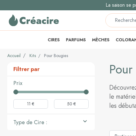
La saison se p
CIRES
PARFUMS
MÈCHES
COLORA
Accueil
Kits
Pour Bougies
Pour
Filtrer par
Prix
Découvrez
le matérie
les début

Type de Cire :