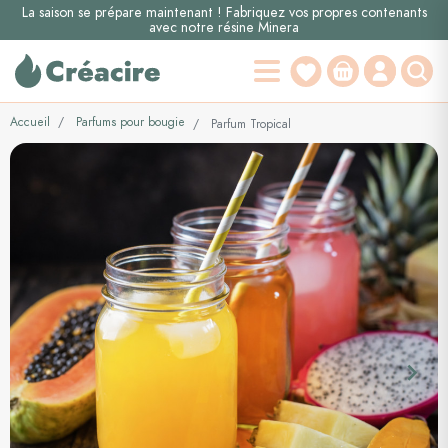
La saison se prépare maintenant ! Fabriquez vos propres contenants
avec notre résine Minera
Accueil
Parfums pour bougie
Parfum Tropical
keyboard_arrow_left
keyboard_arrow_right
Précédent
Suiva