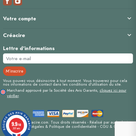

Votre compte
Créacire

Lettre d'informations
Vous pouvez vous désinscrire à tout moment. Vous trouverez pour cela
nos informations de contact dans les conditions d'utilisation du site.
Marchand approuvé par la Société des Avis Garantis,
cliquez ici pour
vérifier
.
Copyright© Creacire.com. Tous droits réservés - Réalisé par
auda-design
9.9
/10
Mentions-légales & Politique de confidentialité
-
CGU & CGV
207 avis