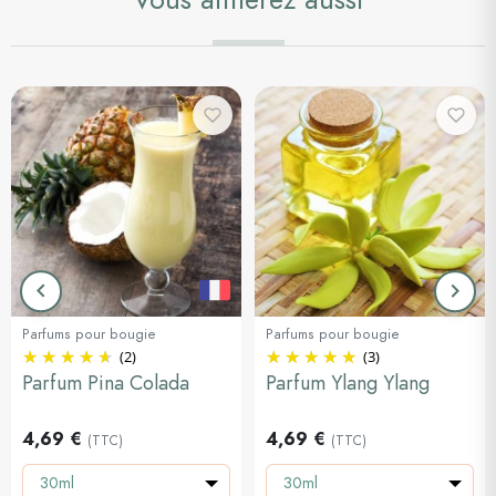
keyboard_arrow_left
keyboard_arrow_right
Précédent
Suiva
Parfums pour bougie
Parfums pour bougie
(2)
(3)
Parfum Pina Colada
Parfum Ylang Ylang
4,69 €
4,69 €
(TTC)
(TTC)
30ml
30ml