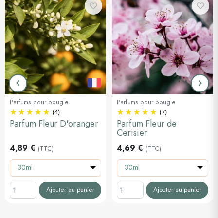
keyboard_arrow_left
keyboard_arrow_right
Précédent
Suiva
Parfums pour bougie
Parfums pour bougie
(4)
(7)
Parfum Fleur D'oranger
Parfum Fleur de
Cerisier
4,89 €
4,69 €
(TTC)
(TTC)
30ml
30ml
Ajouter au panier
Ajouter au panier