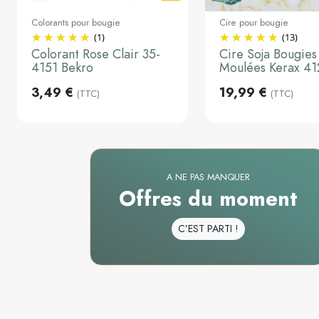
Colorants pour bougie
Cire pour bougie
(1)
(13)
Ajouter au panier
2kg
Colorant Rose Clair 35-
Cire Soja Bougies
4151 Bekro
Moulées Kerax 4
Ajouter a
3,49 €
19,99 €
(TTC)
(TTC)
A NE PAS MANQUER
Offres du moment
C’EST PARTI !