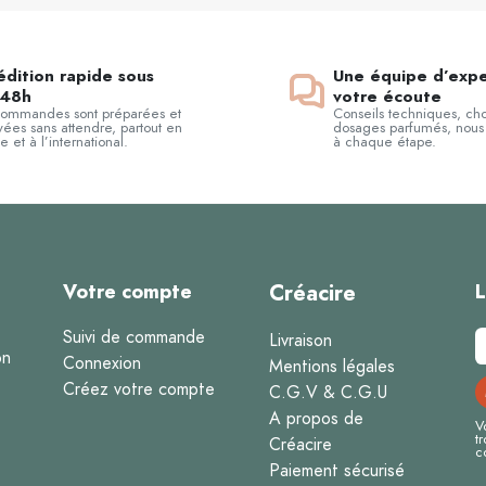
dition rapide sous
Une équipe d’expe
48h
votre écoute
commandes sont préparées et
Conseils techniques, cho
ées sans attendre, partout en
dosages parfumés, nous
e et à l’international.
à chaque étape.
Votre compte
Créacire
L
Suivi de commande
Livraison
on
Connexion
Mentions légales
Créez votre compte
C.G.V & C.G.U
A propos de
V
t
Créacire
c
Paiement sécurisé