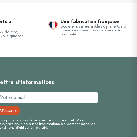
rts à
Une fabrication française
Société installée à Alès dans le Gard,
Créacire cultive un savoir-faire de
ix de cire,
proximité.
 vous guidons
ettre d'informations
ous pouvez vous désinscrire à tout moment. Vous
rouverez pour cela nos informations de contact dans les
onditions d'utilisation du site.