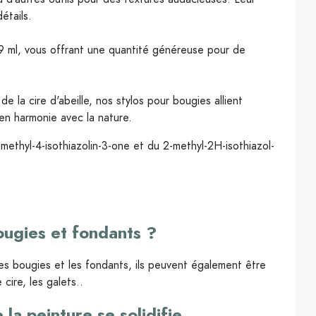
étails.
 ml, vous offrant une quantité généreuse pour de
 la cire d'abeille, nos stylos pour bougies allient
en harmonie avec la nature.
methyl-4-isothiazolin-3-one et du 2-methyl-2H-isothiazol-
ougies et fondants ?
les bougies et les fondants, ils peuvent également être
 cire, les galets..
la peinture se solidifie