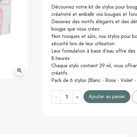
Découvrez notre kit de stylos pour bougies
créativité et embellir vos bougies et fo
Dessinez des motifs élégants et des dét
bougie que vous créez.
Non toxiques et sûrs, nos stylos pour b
sécurité lors de leur utilisation.
Leur formulation à base d'eau offre des c
8 heures
Chaque stylo contient 29 ml, vous offra
zoom_in
créatifs.
Pack de 6 stylos (Blanc - Rose - Violet -
Ajouter au panier
-
+