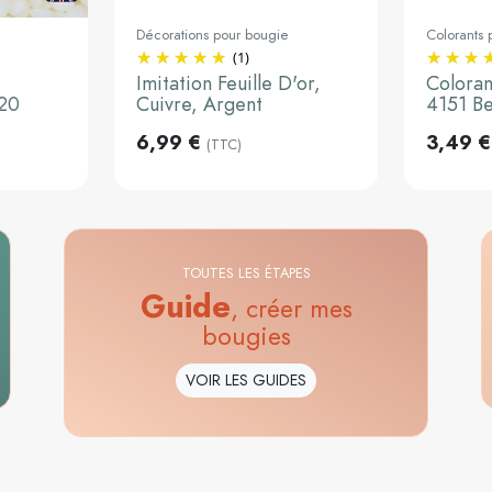
Décorations pour bougie
Colorants 
(1)
Ajouter au panier
Ajouter 
Imitation Feuille D'or,
Coloran
120
Cuivre, Argent
4151 B
u panier
6,99 €
3,49 €
(TTC)
TOUTES LES ÉTAPES
Guide
, créer mes
bougies
VOIR LES GUIDES