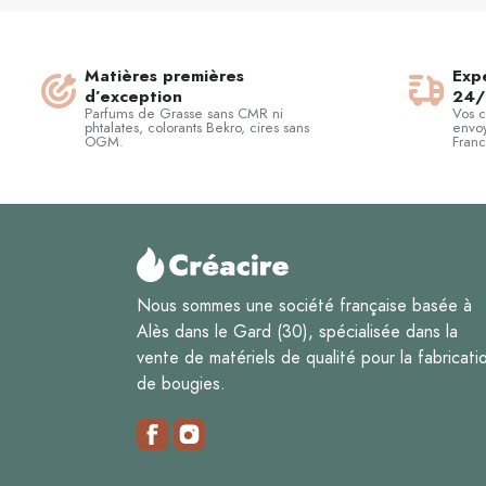
Matières premières
Expé
d’exception
24/
Parfums de Grasse sans CMR ni
Vos 
phtalates, colorants Bekro, cires sans
envoy
OGM.
Franc
Nous sommes une société française basée à
Alès dans le Gard (30), spécialisée dans la
vente de matériels de qualité pour la fabricati
de bougies.