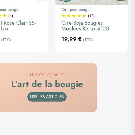
pour bougie
Cire pour bougie
(1)
(13)
au panier
2kg
t Rose Clair 35-
Cire Soja Bougies
ekro
Moulées Kerax 4120
Ajouter au panier
19,99 €
(TTC)
(TTC)
LE BLOG CRÉACIRE
L’art de la bougie
LIRE LES ARTICLES