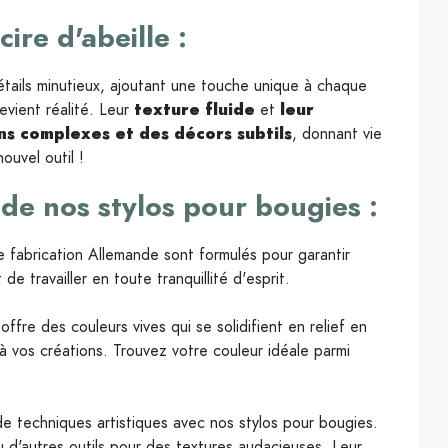
ire d'abeille :
étails minutieux, ajoutant une touche unique à chaque
evient réalité. Leur
texture fluide
et
leur
ns complexes et des décors subtils
, donnant vie
ouvel outil !
 de nos stylos pour bougies :
 fabrication Allemande sont formulés pour garantir
de travailler en toute tranquillité d'esprit.
ffre des couleurs vives qui se solidifient en relief en
à vos créations. Trouvez votre couleur idéale parmi
 de techniques artistiques avec nos stylos pour bougies.
ou d'autres outils pour des textures audacieuses. Leur