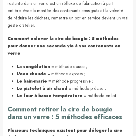
restante dans un verre est un réflexe de fabrication à part
entière. Avec la montée des contenants consignés et la volonté
de réduire les déchets, remettre un pot en service devient un vrai
geste d'atelier.
Comment enlever la cire de bougie : 5 méthodes
pour donner une seconde vie à vos contenants en
verre
La congélation
= méthode douce ;
L'eau chaude
= méthode express ;
Le bain-marie =
méthode progressive ;
Le pistolet à air chaud =
méthode précise ;
Le four à basse température
= méthode en lot.
Comment retirer la cire de bougie
dans un verre : 5 méthodes efficaces
Plusieurs techniques existent pour déloger la cire