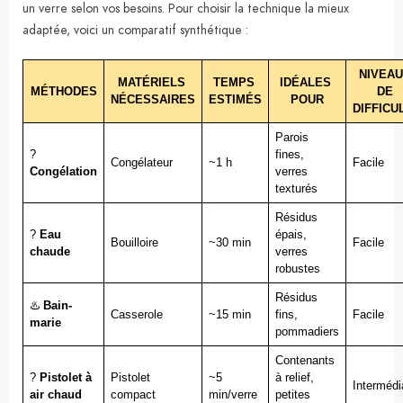
un verre selon vos besoins. Pour choisir la technique la mieux
adaptée, voici un comparatif synthétique :
NIVEAU
MATÉRIELS 
TEMPS 
IDÉALES 
MÉTHODES
DE 
NÉCESSAIRES
ESTIMÉS
POUR
DIFFICU
Parois 
? 
fines, 
Congélateur
~1 h
Facile
Congélation
verres 
texturés
Résidus 
? 
Eau 
épais, 
Bouilloire
~30 min
Facile
chaude
verres 
robustes
Résidus 
♨️ 
Bain-
Casserole
~15 min
fins, 
Facile
marie
pommadiers
Contenants 
? 
Pistolet à 
Pistolet 
~5 
à relief, 
Intermédi
air chaud
compact
min/verre
petites 