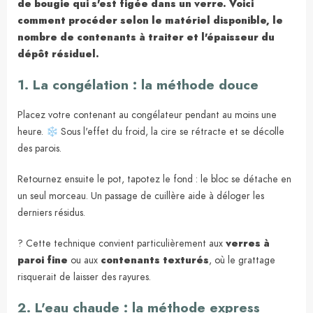
de bougie qui s'est figée dans un verre. Voici
comment procéder selon le matériel disponible, le
nombre de contenants à traiter et l'épaisseur du
dépôt résiduel.
1. La congélation : la méthode douce
Placez votre contenant au congélateur pendant au moins une
heure. ❄️ Sous l'effet du froid, la cire se rétracte et se décolle
des parois.
Retournez ensuite le pot, tapotez le fond : le bloc se détache en
un seul morceau. Un passage de cuillère aide à déloger les
derniers résidus.
? Cette technique convient particulièrement aux
verres à
paroi fine
ou aux
contenants texturés
, où le grattage
risquerait de laisser des rayures.
2. L'eau chaude : la méthode express