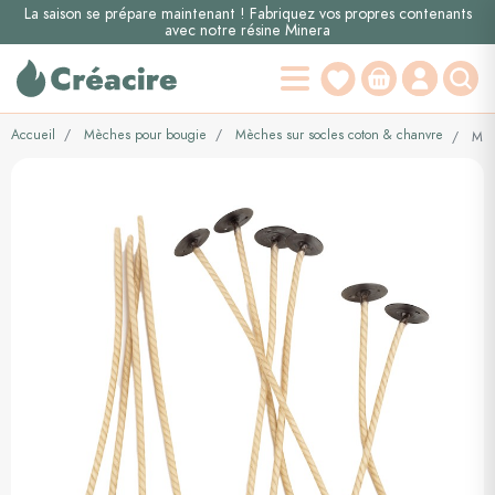
La saison se prépare maintenant ! Fabriquez vos propres contenants
avec notre résine Minera
Accueil
Mèches pour bougie
Mèches sur socles coton & chanvre
Mèch