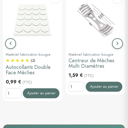
keyboard_arrow_left
keyboard_arrow_right
Précédent
Suiva
Matériel fabrication bougie
Matériel fabrication bougie
Centreur de Mèches
(2)
Multi Diamètres
Autocollants Double
Face Mèches
1,59 €
(TTC)
0,99 €
(TTC)
Ajouter au panier
Ajouter au panier