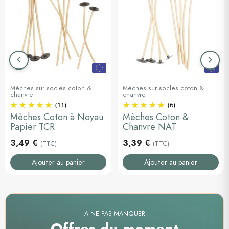
keyboard_arrow_left
keyboard_arrow_right
Précédent
Suiva
Mèches sur socles coton &
Mèches sur socles coton &
chanvre
chanvre
(11)
(6)
Mèches Coton à Noyau
Mèches Coton &
Papier TCR
Chanvre NAT
3,49 €
3,39 €
(TTC)
(TTC)
Ajouter au panier
Ajouter au panier
A NE PAS MANQUER