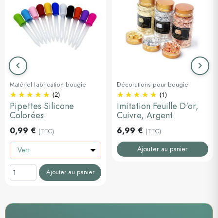
keyboard_arrow_left
keyboard_arrow_right
Précédent
Suiva
Matériel fabrication bougie
Décorations pour bougie
(2)
(1)
Pipettes Silicone
Imitation Feuille D'or,
Colorées
Cuivre, Argent
0,99 €
6,99 €
(TTC)
(TTC)
Ajouter au panier
Vert
Ajouter au panier