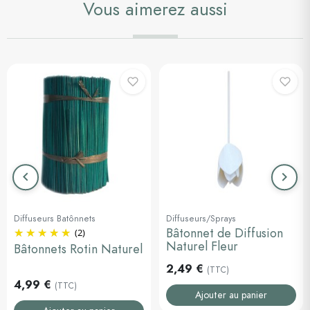
Vous aimerez aussi
keyboard_arrow_left
keyboard_arrow_right
Précédent
Suiva
Diffuseurs Batônnets
Diffuseurs/Sprays
Bâtonnet de Diffusion
(2)
Naturel Fleur
Bâtonnets Rotin Naturel
2,49 €
(TTC)
4,99 €
(TTC)
Ajouter au panier