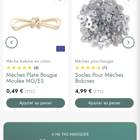
keyboard_arrow_left
keyboard_arrow_right
Précédent
Suiva
Mèche bobine en coton
Mèches pour bougie
(4)
(1)
Mèches Plate Bougie
Socles Pour Mèches
Moulée MG/ES
Bobines
0,49 €
4,99 €
(TTC)
(TTC)
Ajouter au panier
Ajouter au panier
A NE PAS MANQUER