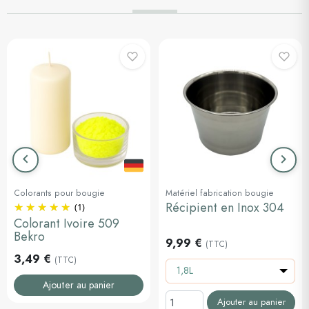
keyboard_arrow_left
keyboard_arrow_right
Précédent
Suiva
Colorants pour bougie
Matériel fabrication bougie
Récipient en Inox 304
(1)
Colorant Ivoire 509
Bekro
9,99 €
(TTC)
3,49 €
(TTC)
1,8L
Ajouter au panier
Ajouter au panier