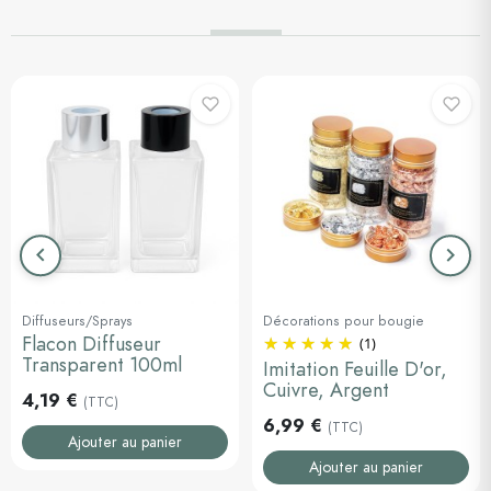
keyboard_arrow_left
keyboard_arrow_right
Précédent
Suiva
Diffuseurs/Sprays
Décorations pour bougie
Flacon Diffuseur
(1)
Transparent 100ml
Imitation Feuille D'or,
Cuivre, Argent
4,19 €
(TTC)
6,99 €
(TTC)
Ajouter au panier
Ajouter au panier