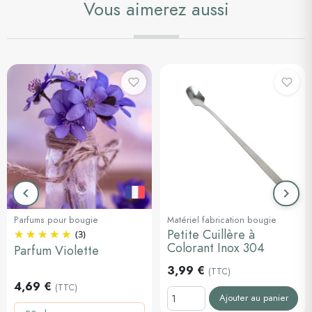
Vous aimerez aussi
keyboard_arrow_left
keyboard_arrow_right
Précédent
Suiva
Parfums pour bougie
Matériel fabrication bougie
Petite Cuillère à
(3)
Colorant Inox 304
Parfum Violette
3,99 €
(TTC)
4,69 €
(TTC)
Ajouter au panier