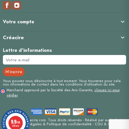

Votre compte
Créacire

Lettre d'informations
Vous pouvez vous désinscrire à tout moment. Vous trouverez pour cela
nos informations de contact dans les conditions d'utilisation du site.
Marchand approuvé par la Société des Avis Garantis,
cliquez ici pour
vérifier
.
Copyright© Creacire.com. Tous droits réservés - Réalisé par
auda-design
9.9
/10
Mentions-légales & Politique de confidentialité
-
CGU & CGV
206 avis