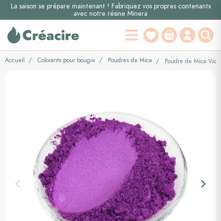
La saison se prépare maintenant ! Fabriquez vos propres contenants
avec notre résine Minera
Accueil
Colorants pour bougie
Poudres de Mica
Poudre de Mica Viole
keyboard_arrow_left
keyboard_arrow_right
Précédent
Suiva