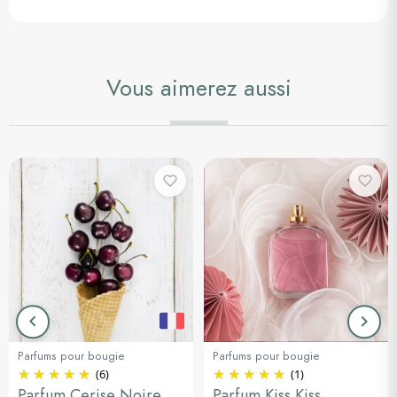
Vous aimerez aussi
keyboard_arrow_left
keyboard_arrow_right
Précédent
Suiva
Parfums pour bougie
Parfums pour bougie
(6)
(1)
Parfum Cerise Noire
Parfum Kiss Kiss