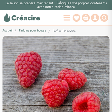
La saison se prépare maintenant ! Fabriquez vos propres contenants
avec notre résine Minera
Accueil
Parfums pour bougie
Parfum Framboise
keyboard_arrow_left
keyboard_arrow_right
Précédent
Suiva