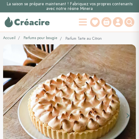
La saison se prépare maintenant ! Fabriquez vos propres contenants
avec notre résine Minera
Accueil
Parfums pour bougie
Parfum Tarte au Citron
keyboard_arrow_left
keyboard_arrow_right
Précédent
Suiva