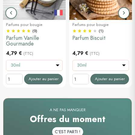
keyboard_arrow_left
keyboard_arrow_right
Précédent
Suiva
Parfums pour bougie
Parfums pour bougie
(9)
(1)
Parfum Vanille
Parfum Biscuit
Gourmande
4,79 €
4,79 €
(TTC)
(TTC)
30ml
30ml
Ajouter au panier
Ajouter au panier
A NE PAS MANQUER
Offres du moment
C’EST PARTI !