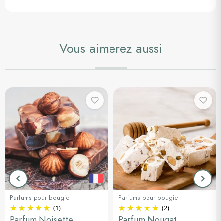
Vous aimerez aussi
keyboard_arrow_left
keyboard_arrow_right
Précédent
Suiva
Parfums pour bougie
Parfums pour bougie
(1)
(2)
Parfum Noisette
Parfum Nougat