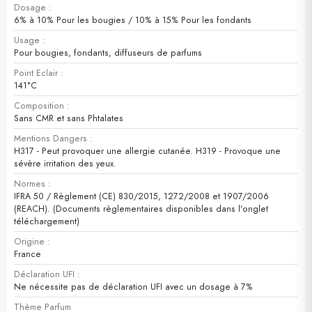
Dosage :
6% à 10% Pour les bougies / 10% à 15% Pour les fondants
Usage :
Pour bougies, fondants, diffuseurs de parfums
Point Eclair :
141°C
Composition :
Sans CMR et sans Phtalates
Mentions Dangers :
H317 - Peut provoquer une allergie cutanée. H319 - Provoque une
sévère irritation des yeux.
Normes :
IFRA 50 / Règlement (CE) 830/2015, 1272/2008 et 1907/2006
(REACH). (Documents règlementaires disponibles dans l'onglet
téléchargement)
Origine :
France
Déclaration UFI :
Ne nécessite pas de déclaration UFI avec un dosage à 7%
Thème Parfum