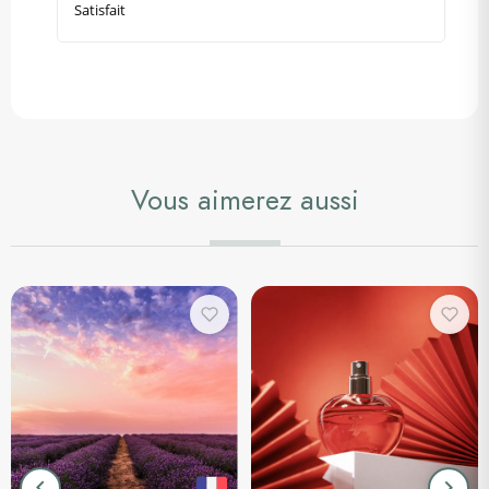
Satisfait
Vous aimerez aussi
keyboard_arrow_left
keyboard_arrow_right