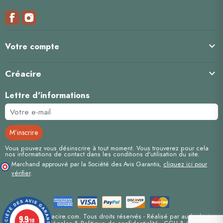

Votre compte
Créacire

Lettre d'informations
Vous pouvez vous désinscrire à tout moment. Vous trouverez pour cela
nos informations de contact dans les conditions d'utilisation du site.
Marchand approuvé par la Société des Avis Garantis,
cliquez ici pour
vérifier
.
Copyright© Creacire.com. Tous droits réservés - Réalisé par
auda-design
9.9
/10