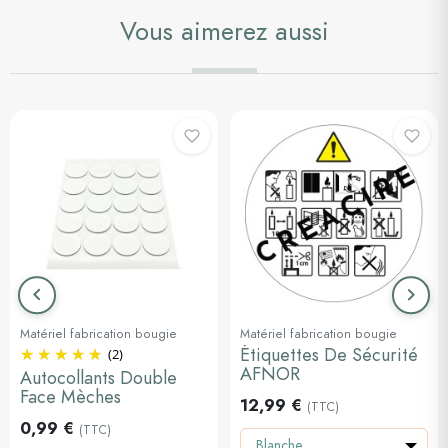
Vous aimerez aussi
keyboard_arrow_left
keyboard_arrow_right
Précédent
Suiva
Matériel fabrication bougie
Matériel fabrication bougie
Étiquettes De Sécurité
(2)
AFNOR
Autocollants Double
Face Mèches
12,99 €
(TTC)
0,99 €
(TTC)
Blanche