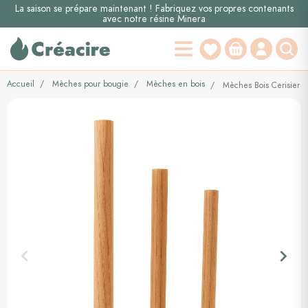
La saison se prépare maintenant ! Fabriquez vos propres contenants
avec notre résine Minera
Accueil
Mèches pour bougie
Mèches en bois
Mèches Bois Cerisier 
keyboard_arrow_left
keyboard_arrow_right
Précédent
Suiva