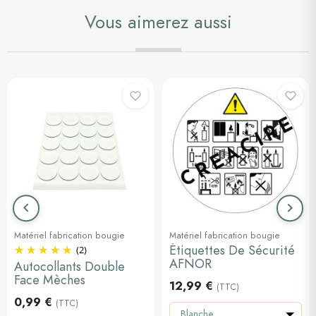
Vous aimerez aussi
keyboard_arrow_left
keyboard_arrow_right
Précédent
Suiva
Matériel fabrication bougie
Matériel fabrication bougie
Étiquettes De Sécurité
(2)
AFNOR
Autocollants Double
Face Mèches
12,99 €
(TTC)
0,99 €
(TTC)
Blanche