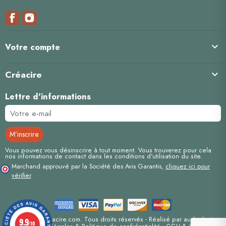

Votre compte
Créacire

Lettre d'informations
Vous pouvez vous désinscrire à tout moment. Vous trouverez pour cela
nos informations de contact dans les conditions d'utilisation du site.
Marchand approuvé par la Société des Avis Garantis,
cliquez ici pour
vérifier
.
Copyright© Creacire.com. Tous droits réservés - Réalisé par
auda-design
9.9
/10