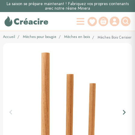
La saison se prépare maintenant ! Fabriquez vos propres contenants
avec notre résine Minera
Accueil
Mèches pour bougie
Mèches en bois
Mèches Bois Cerisier 
keyboard_arrow_left
keyboard_arrow_right
Précédent
Suiva