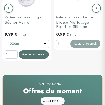
keyboard_arrow_left
keyboard_arrow_right
Précédent
Suiva
Matériel fabrication bougie
Matériel fabrication bougie
Bécher Verre
Brosse Nettoyage
Pipettes Silicone
9,99 €
0,99 €
(TTC)
(TTC)
1000ml
Rupture de stock
Ajouter au panier
A NE PAS MANQUER
Offres du moment
C’EST PARTI !