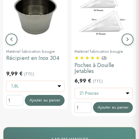
keyboard_arrow_left
keyboard_arrow_right
Précédent
Suiva
Matériel fabrication bougie
Matériel fabrication bougie
Récipient en Inox 304
(2)
Poches à Douille
Jetables
9,99 €
(TTC)
6,99 €
(TTC)
1,8L
21 Pouces
Ajouter au panier
Ajouter au panier