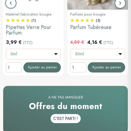
keyboard_arrow_left
keyboard_arrow_right
Précédent
Suiva
Matériel fabrication bougie
Parfums pour bougie
(1)
(3)
Pipettes Verre Pour
Parfum Tubéreuse
Parfum
3,99 €
4,89 €
4,16 €
(TTC)
(TTC)
5ml
30ml
Ajouter au panier
Ajouter au panier
A NE PAS MANQUER
Offres du moment
C’EST PARTI !