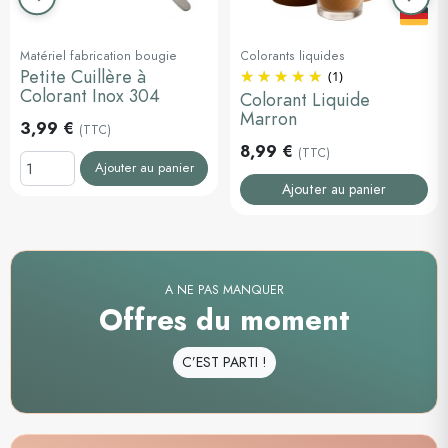
Précédent
Suiva
Matériel fabrication bougie
Colorants liquides
Petite Cuillère à
(1)
Colorant Inox 304
Colorant Liquide
Marron
3,99 €
(TTC)
8,99 €
(TTC)
Ajouter au panier
Ajouter au panier
A NE PAS MANQUER
Offres du moment
C’EST PARTI !