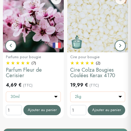
keyboard_arrow_left
keyboard_arrow_right
Précédent
Suiva
Parfums pour bougie
Cire pour bougie
(7)
(2)
Parfum Fleur de
Cire Colza Bougies
Cerisier
Coulées Kerax 4170
4,69 €
19,99 €
(TTC)
(TTC)
30ml
2kg
Ajouter au panier
Ajouter au panier