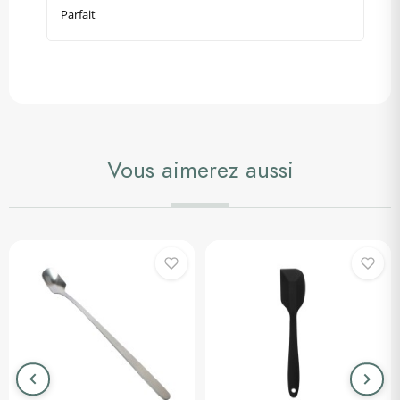
Parfait
Vous aimerez aussi
keyboard_arrow_left
keyboard_arrow_right
Précédent
Suiva