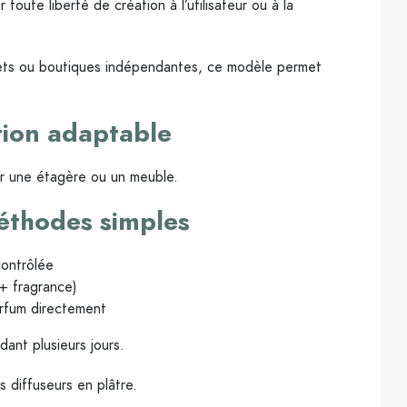
toute liberté de création à l’utilisateur ou à la
frets ou boutiques indépendantes, ce modèle permet
tion adaptable
ur une étagère ou un meuble.
éthodes simples
contrôlée
 + fragrance)
rfum directement
dant plusieurs jours.
 diffuseurs en plâtre.