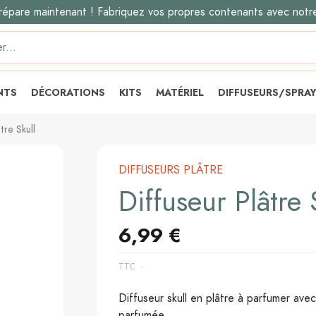
répare maintenant ! Fabriquez vos propres contenants avec notr
NTS
DÉCORATIONS
KITS
MATÉRIEL
DIFFUSEURS/SPRA
tre Skull
DIFFUSEURS PLÂTRE
Diffuseur Plâtre 
6,99 €
TTC
Diffuseur skull en plâtre à parfumer ave
parfumée.