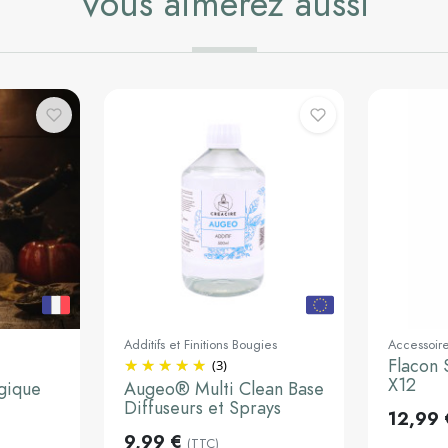
Vous aimerez aussi
Additifs et Finitions Bougies
Accessoir
Flacon 
(3)
Ajouter au panier
Ajouter 
X12
gique
Augeo® Multi Clean Base
Diffuseurs et Sprays
12,99 
u panier
9,99 €
(TTC)