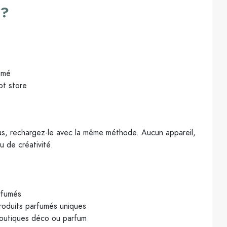
 ?
umé
pt store
lus, rechargez-le avec la même méthode. Aucun appareil,
u de créativité.
rfumés
roduits parfumés uniques
boutiques déco ou parfum