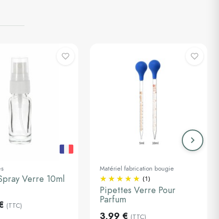
keyboard_arrow_right
Suivant
es
Matériel fabrication bougie
Spray Verre 10ml
(1)
au panier
5ml
Pipettes Verre Pour
Parfum
€
Ajouter au panier
(TTC)
3,99 €
(TTC)