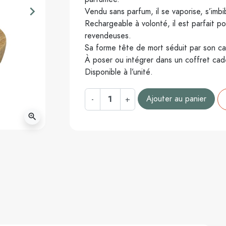
keyboard_arrow_right
Vendu sans parfum, il se vaporise, s’imb
Suivant
Rechargeable à volonté, il est parfait po
revendeuses.
Sa forme tête de mort séduit par son ca
À poser ou intégrer dans un coffret cad
Disponible à l’unité.
Ajouter au panier
-
+
zoom_in