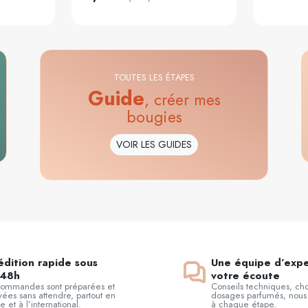
TOUTES LES ÉTAPES
Guide
, créer mes
bougies
VOIR LES GUIDES
dition rapide sous
Une équipe d’expe
48h
votre écoute
commandes sont préparées et
Conseils techniques, cho
ées sans attendre, partout en
dosages parfumés, nous
e et à l’international.
à chaque étape.