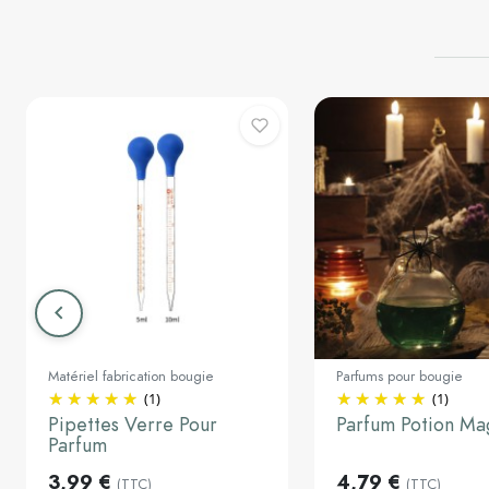
keyboard_arrow_left
Précédent
Matériel fabrication bougie
Parfums pour bougie
(1)
(1)
5ml
30ml
Pipettes Verre Pour
Parfum Potion Ma
Parfum
Ajouter au panier
Ajouter a
3,99 €
4,79 €
(TTC)
(TTC)